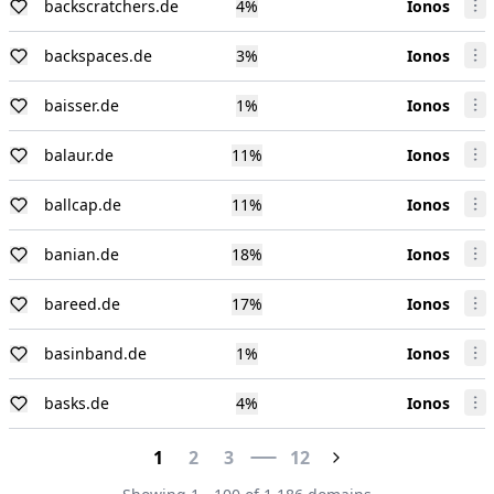
backscratchers.de
4
%
Ionos
backspaces.de
3
%
Ionos
baisser.de
1
%
Ionos
balaur.de
11
%
Ionos
ballcap.de
11
%
Ionos
banian.de
18
%
Ionos
bareed.de
17
%
Ionos
basinband.de
1
%
Ionos
basks.de
4
%
Ionos
1
2
3
12