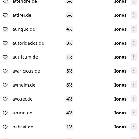
attendre.de
5
%
Ionos
attirer.de
6
%
Ionos
aunque.de
4
%
Ionos
autoridades.de
3
%
Ionos
autricum.de
1
%
Ionos
avaricious.de
5
%
Ionos
avihelm.de
6
%
Ionos
avouer.de
4
%
Ionos
azurin.de
4
%
Ionos
babcat.de
1
%
Ionos