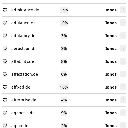
admittance.de
15
%
Ionos
adulation.de
10
%
Ionos
adulatory.de
3
%
Ionos
aerosteon.de
3
%
Ionos
affability.de
8
%
Ionos
affectation.de
6
%
Ionos
affixed.de
10
%
Ionos
afterprise.de
4
%
Ionos
agenesis.de
9
%
Ionos
agiter.de
2
%
Ionos