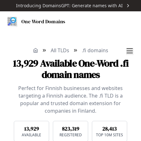
Introducing DomainsGPT: Generate names with AI
One Word Domains
All TLDs
.fi domains
13,929
Available
One-Word
.fi
domain names
Perfect for Finnish businesses and websites
targeting a Finnish audience. The .fi TLD is a
popular and trusted domain extension for
companies in Finland.
13,929
823,319
28,413
AVAILABLE
REGISTERED
TOP 10M SITES