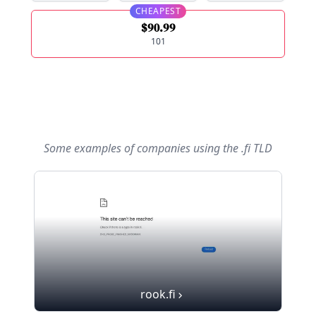
CHEAPEST
$90.99
101
Some examples of companies using
the .fi TLD
rook.fi