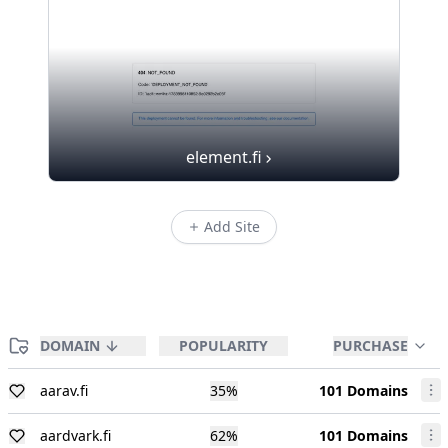
element.fi
Add Site
DOMAIN
POPULARITY
PURCHASE
aarav.fi
35
%
101 Domains
aardvark.fi
62
%
101 Domains