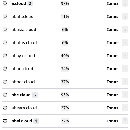
a.cloud
97
%
Ionos
abaft.cloud
11
%
Ionos
abasia.cloud
6
%
Ionos
abattis.cloud
6
%
Ionos
abaya.cloud
40
%
Ionos
abbe.cloud
34
%
Ionos
abbot.cloud
37
%
Ionos
abc.cloud
95
%
Ionos
abeam.cloud
27
%
Ionos
abel.cloud
72
%
Ionos