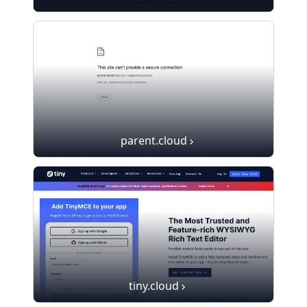
parent.cloud
tiny.cloud