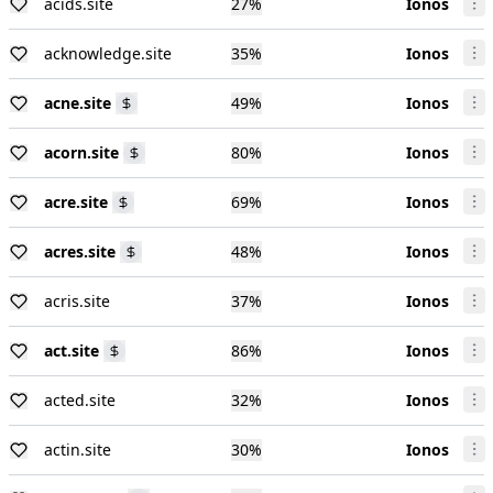
acids.site
27
%
Ionos
acknowledge.site
35
%
Ionos
acne.site
49
%
Ionos
acorn.site
80
%
Ionos
acre.site
69
%
Ionos
acres.site
48
%
Ionos
acris.site
37
%
Ionos
act.site
86
%
Ionos
acted.site
32
%
Ionos
actin.site
30
%
Ionos