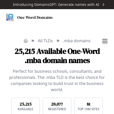
Introducing DomainsGPT: Generate names with AI
One Word Domains
All TLDs
.mba domains
25,215
Available
One-Word
.mba domain names
Perfect for business schools, consultants, and
professionals. The .mba TLD is the best choice for
companies looking to build trust in the business
world.
25,215
20,077
81
AVAILABLE
REGISTERED
TOP 10M SITES