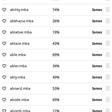
ability.mba
74
%
Ionos
abkhazia.mba
26
%
Ionos
ablative.mba
19
%
Ionos
ablaze.mba
43
%
Ionos
able.mba
89
%
Ionos
abler.mba
34
%
Ionos
ably.mba
49
%
Ionos
aboard.mba
53
%
Ionos
abode.mba
69
%
Ionos
abomb.mba
12
%
Ionos